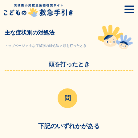
Skip
togg
to
navi
content
主な症状別の対処法
トップページ
>
主な症状別の対処法
>
頭を打ったとき
頭を打ったとき
下記のいずれかがある