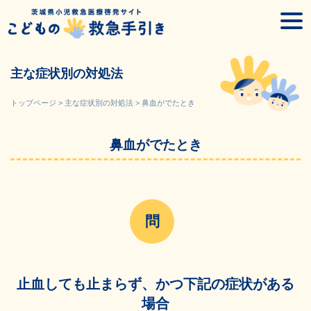
Skip
togg
to
navi
content
主な症状別の対処法
トップページ
>
主な症状別の対処法
>
鼻血がでたとき
鼻血がでたとき
止血しても止まらず、かつ下記の症状がある
場合