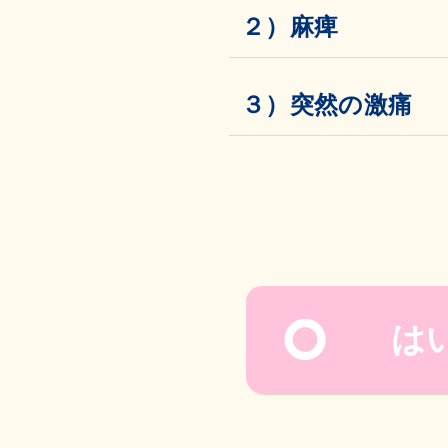
２）麻痺
３）突然の激痛
は