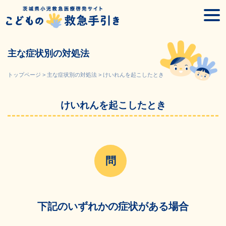
Skip
togg
to
navi
content
主な症状別の対処法
トップページ
>
主な症状別の対処法
>
けいれんを起こしたとき
けいれんを起こしたとき
下記のいずれかの症状がある場合