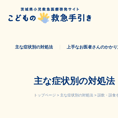
Skip
to
content
主な症状別の対処法
上手なお医者さんのかかり
主な症状別の対処法
トップページ
>
主な症状別の対処法
>
誤飲・誤食