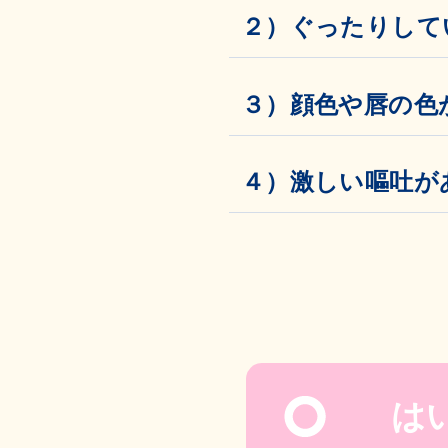
２）ぐったりして
３）顔色や唇の色
４）激しい嘔吐が
は