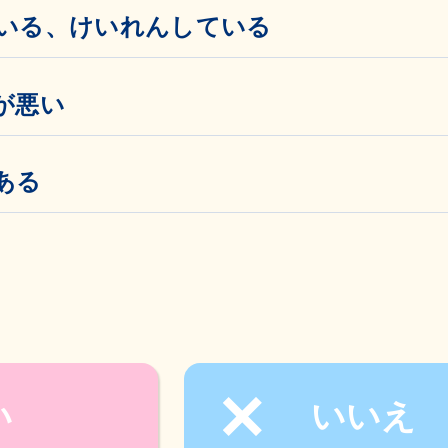
いる、けいれんしている
が悪い
ある
い
いいえ