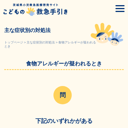
Skip
togg
to
navi
content
主な症状別の対処法
トップページ
>
主な症状別の対処法
>
食物アレルギーが疑われる
とき
食物アレルギーが疑われるとき
下記のいずれかがある