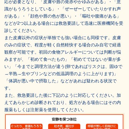
応が必要となり、「皮膚や唇の発赤やかゆみがある」・「意
識がもうろうとしている」・「ぜーぜーしていたりかすれ声
がある」・「顔色や唇の色が悪い」・「嘔吐や腹痛がある」
などが2つ以上ある場合には救急要請して迅速に医療機関を受
診してください。
また皮膚以外の症状が単独でも強い場合にも同様です。皮膚
のみの症状で、程度が軽く自然軽快する場合のみ自宅で経過
観察が可能です。初回の食物アレルギーについては判断が悩
みますが、「初めて食べたもの」「初めてではないが量が多
い」「今までと調理方法が違う(卵であればリスクは、固ゆで
→半熟→生やプリンなどの低温調理のように上がります)」
「体調が悪い中で摂取した」などがあれば疑われる状況で
す。
また、救急要請した後に下記のように対応してください。加
えてあらかじめ診断されており、処方がある場合にはその内
服薬もしくは注射薬を使用してください。