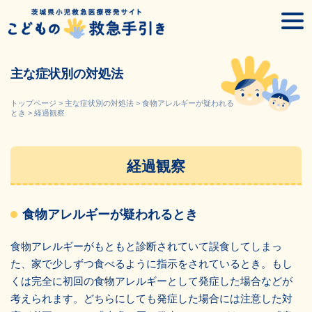
Skip
togg
to
navi
content
主な症状別の対処法
トップページ
>
主な症状別の対処法
>
食物アレルギーが疑われる
とき
>
経過観察
経過観察
食物アレルギーが疑われるとき
食物アレルギーがもともと診断されていて誤食してしまっ
た、家で少しずつ食べるように指示をされているとき。もし
くは完全に初回の食物アレルギーとして発症した場合などが
考えられます。どちらにしても発症した場合には注意した対